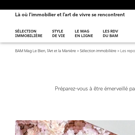
Là où l’immobilier et l’art de vivre se rencontrent
SÉLECTION
STYLE
LE MAG
LES RDV
IMMOBILIÈRE
DE VIE
EN LIGNE
DU BAM
BAM Mag Le Bien, l'Art et la Manière
>
Sélection immobilière
>
Les repo
Préparez-vous à être émerveillé par