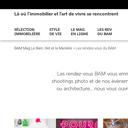
Là où l’immobilier et l’art de vivre se rencontrent
SÉLECTION
STYLE
LE MAG
LES RDV
IMMOBILIÈRE
DE VIE
EN LIGNE
DU BAM
BAM Mag Le Bien, l'Art et la Manière
>
Les rendez-vous du BAM
Les rendez-vous BAM vous emmèn
shootings photo et de nos événement
ou architecture… nous vous ouvro