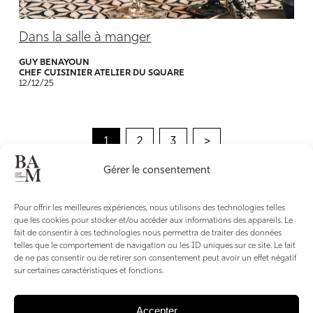
Dans la salle à manger
GUY BENAYOUN
CHEF CUISINIER ATELIER DU SQUARE
12/12/25
1
2
3
>
Gérer le consentement
Pour offrir les meilleures expériences, nous utilisons des technologies telles
que les cookies pour stocker et/ou accéder aux informations des appareils. Le
fait de consentir à ces technologies nous permettra de traiter des données
TOUS LES
telles que le comportement de navigation ou les ID uniques sur ce site. Le fait
CONTACTS
de ne pas consentir ou de retirer son consentement peut avoir un effet négatif
sur certaines caractéristiques et fonctions.
Accepter