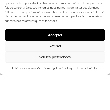
que les cookies pour stocker et/ou accéder aux informations des appareils. Le
fait de consentir à ces technologies nous permettra de traiter des données
telles que le comportement de navigation ou les ID uniques sur ce site. Le fait
de ne pas consentir ou de retirer son consentement peut avoir un effet négatif
sur certaines caractéristiques et fonctions.
HOME STAGING
Accepter
Refuser
Voir les préférences
Politique de cookies
Mentions légales et Politique de confidentialité