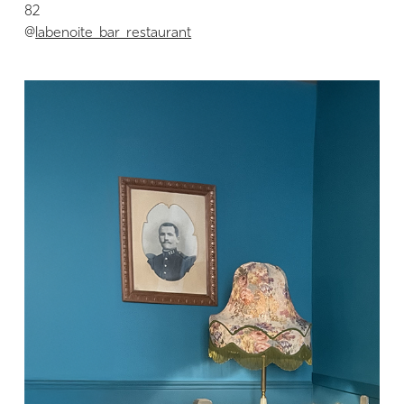
82
@
labenoite_bar_restaurant