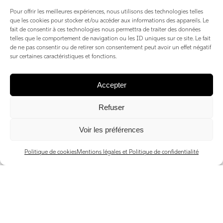
Pour offrir les meilleures expériences, nous utilisons des technologies telles
que les cookies pour stocker et/ou accéder aux informations des appareils. Le
fait de consentir à ces technologies nous permettra de traiter des données
telles que le comportement de navigation ou les ID uniques sur ce site. Le fait
de ne pas consentir ou de retirer son consentement peut avoir un effet négatif
sur certaines caractéristiques et fonctions.
Accepter
Refuser
Le comptoir Simone
Voir les préférences
par Anne Bretin Monard, directrice de l’agence Guy
Politique de cookies
Mentions légales et Politique de confidentialité
Hoquet Lyon 4
« Le Comptoir Simone, situé à la Croix-Rousse, est
véritablement notre cantine ! C’est un lieu convivial et
chaleureux où l’on savoure un déjeuner rapide aux
saveurs locales, le tout dans un cadre authentique, qui