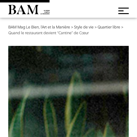
BAM Mag Le Bien, l'Art et la Manière
>
Style de vie
>
Quartier libre
>
Quand le restaurant devient “Cantine” de Cœur