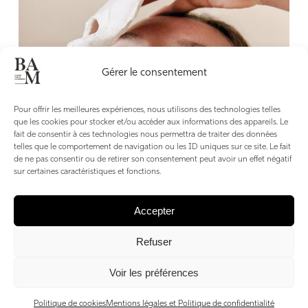
Gérer le consentement
Pour offrir les meilleures expériences, nous utilisons des technologies telles
que les cookies pour stocker et/ou accéder aux informations des appareils. Le
fait de consentir à ces technologies nous permettra de traiter des données
telles que le comportement de navigation ou les ID uniques sur ce site. Le fait
de ne pas consentir ou de retirer son consentement peut avoir un effet négatif
sur certaines caractéristiques et fonctions.
Accepter
Refuser
L’Institut de beauté Peau d’Ange
Voir les préférences
par Alexia Gelas, directrice des agences Les Clés d’Alexia
Politique de cookies
Mentions légales et Politique de confidentialité