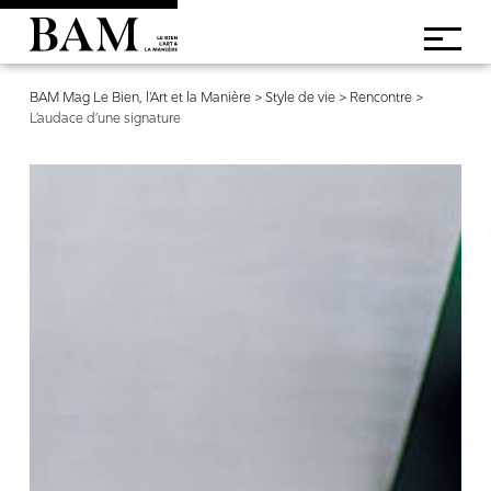
BAM Mag Le Bien, l'Art et la Manière
>
Style de vie
>
Rencontre
>
L’audace d’une signature