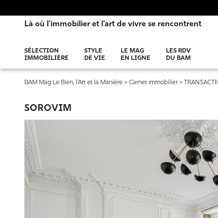
Là où l’immobilier et l’art de vivre se rencontrent
SÉLECTION
STYLE
LE MAG
LES RDV
IMMOBILIÈRE
DE VIE
EN LIGNE
DU BAM
BAM Mag Le Bien, l'Art et la Manière
>
Carnet immobilier
>
TRANSACT
SOROVIM