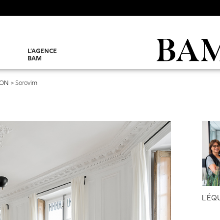
L’AGENCE
BAM
ION
>
Sorovim
L'ÉQ