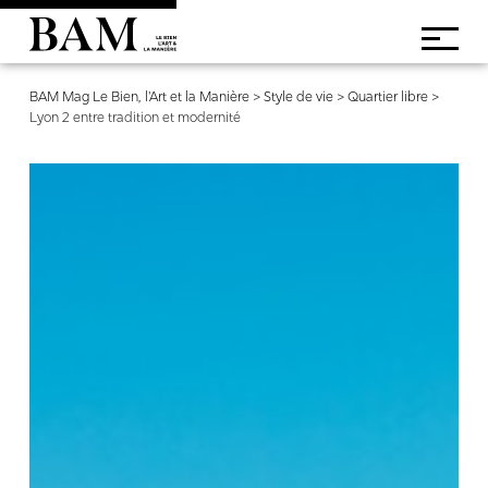
BAM Mag Le Bien, l'Art et la Manière
>
Style de vie
>
Quartier libre
>
Lyon 2 entre tradition et modernité