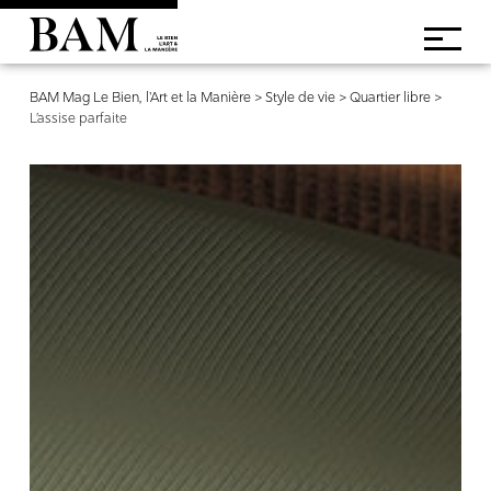
BAM Mag Le Bien, l'Art et la Manière
>
Style de vie
>
Quartier libre
>
L’assise parfaite