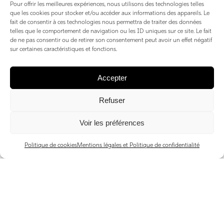
Pour offrir les meilleures expériences, nous utilisons des technologies telles
que les cookies pour stocker et/ou accéder aux informations des appareils. Le
fait de consentir à ces technologies nous permettra de traiter des données
telles que le comportement de navigation ou les ID uniques sur ce site. Le fait
selon Samuel Gidet d’Aravis International
de ne pas consentir ou de retirer son consentement peut avoir un effet négatif
sur certaines caractéristiques et fonctions.
« De par mes racines anglaises, j’affectionne le canapé
cuir Chesterfield. Il est pour moi synonyme de classe à
Accepter
l’ancienne et m’évoque Churchill, James Bond… Un style
«So British» que l’on retrouve dans la boutique Meubles
Refuser
Montagnards.»
Voir les préférences
Meubles Montagnards
ZA Les Mèzers Ancienne, Saint-Jean-de-Sixt
Politique de cookies
Mentions légales et Politique de confidentialité
meubles-montagnards.com