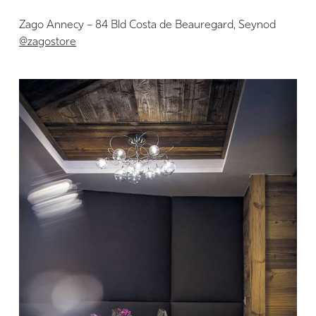
Zago Annecy – 84 Bld Costa de Beauregard, Seynod
@zagostore