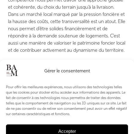
compétence nous permet d’avoir une approche globale
et cohérente, du choix du terrain jusqu’à la livraison.
Dans un marché local marqué par la pression foncière et
la hausse des coûts, cette transversalité est un atout. Elle
nous permet d’être solides financièrement et de
répondre à la demande soutenue de logements. C’est
aussi une manière de valoriser le patrimoine foncier local
et de contribuer activement au dynamisme du territoire.
Maisons
Alain Métral
85 route de Thonon, Amancy
Gérer le consentement
04 50 07 38 90
maisons-alain-metral.fr
Pour offrir les meilleures expériences, nous utilisons des technologies telles
que les cookies pour stocker et/ou accéder aux informations des appareils. Le
fait de consentir à ces technologies nous permettra de traiter des données
telles que le comportement de navigation ou les ID uniques sur ce site. Le fait
de ne pas consentir ou de retirer son consentement peut avoir un effet négatif
sur certaines caractéristiques et fonctions.
Accepter