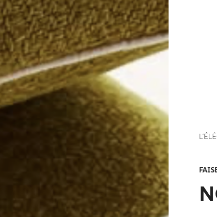
L’ÉL
FAIS
N