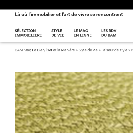
Là où l’immobilier et l’art de vivre se rencontrent
SÉLECTION
STYLE
LE MAG
LES RDV
IMMOBILIÈRE
DE VIE
EN LIGNE
DU BAM
BAM Mag Le Bien, l'Art et la Manière
>
Style de vie
>
Faiseur de style
>
N