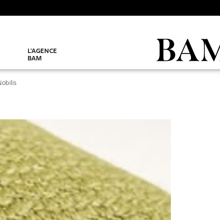
L’AGENCE
BAM
obilis