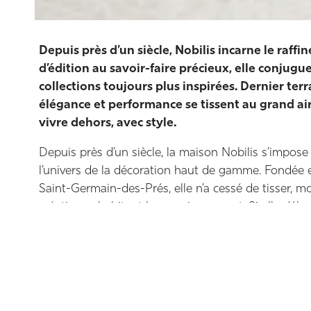
Depuis près d’un siècle, Nobilis incarne le raff
d’édition au savoir-faire précieux, elle conjugu
collections toujours plus inspirées. Dernier terr
élégance et performance se tissent au grand air.
vivre dehors, avec style.
Depuis près d’un siècle, la maison Nobilis s’impo
l’univers de la décoration haut de gamme. Fondée
Saint-Germain-des-Prés, elle n’a cessé de tisser, mot
création cohabitent harmonieusement. Si elle débute
à des artistes, la marque élargit rapidement son ch
passementeries et revêtements muraux. À la tête de
plus de quatre-vingt-dix ans, Norman Halard perpét
modernité assumée. Il est épaulé par le directeur art
nourrit l’identité esthétique de Nobilis.