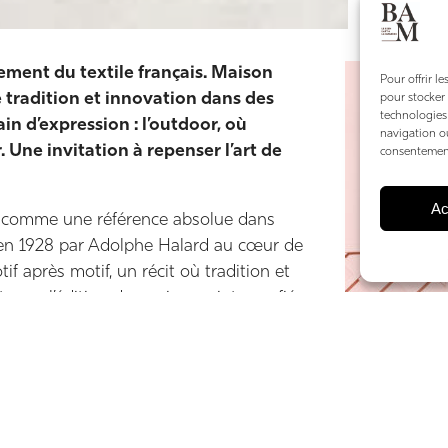
inement du textile français. Maison
Pour offrir l
e tradition et innovation dans des
pour stocker 
technologies
ain d’expression : l’outdoor, où
navigation ou
 Une invitation à repenser l’art de
consentement 
Ac
se comme une référence absolue dans
 en 1928 par Adolphe Halard au cœur de
if après motif, un récit où tradition et
 par l’édition de papiers peints confiés
amp d’expertise aux tissus,
 cette maison restée familiale durant
ue l’héritage tout en insufflant une
istique Éric Valero, dont la sensibilité