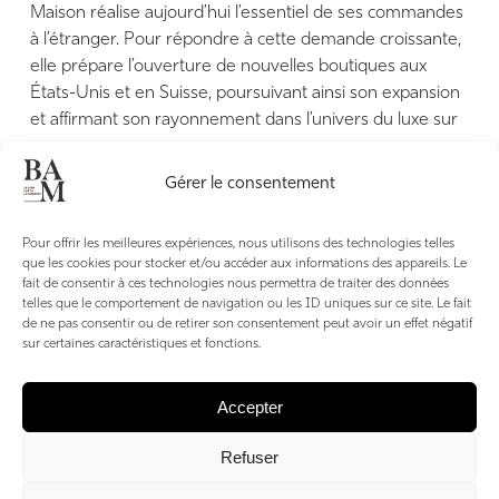
Maison réalise aujourd’hui l’essentiel de ses commandes
à l’étranger. Pour répondre à cette demande croissante,
elle prépare l’ouverture de nouvelles boutiques aux
États-Unis et en Suisse, poursuivant ainsi son expansion
et affirmant son rayonnement dans l’univers du luxe sur
mesure.
Gérer le consentement
35 passage des 5 Rues, Megève
03 88 36 89 54
|
@norkiofficial
norki.com
Pour offrir les meilleures expériences, nous utilisons des technologies telles
que les cookies pour stocker et/ou accéder aux informations des appareils. Le
fait de consentir à ces technologies nous permettra de traiter des données
telles que le comportement de navigation ou les ID uniques sur ce site. Le fait
de ne pas consentir ou de retirer son consentement peut avoir un effet négatif
sur certaines caractéristiques et fonctions.
Accepter
Refuser