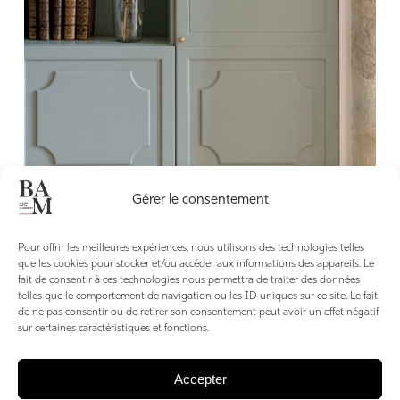
Gérer le consentement
Pour offrir les meilleures expériences, nous utilisons des technologies telles
que les cookies pour stocker et/ou accéder aux informations des appareils. Le
fait de consentir à ces technologies nous permettra de traiter des données
telles que le comportement de navigation ou les ID uniques sur ce site. Le fait
Réputés pour leur capacité à gérer de A à Z les projets
de ne pas consentir ou de retirer son consentement peut avoir un effet négatif
d’agencement de leurs clients, les Ateliers Montespan
sur certaines caractéristiques et fonctions.
disposent en interne d’une équipe de dessinateurs et
d’artisans qualifiés. « Nous ne sommes pas dans la simple
Accepter
exécution et posons sur les chantiers
notre œil pro :