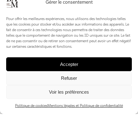
Gérer le consentement
Pour offrir les meilleures expériences, nous utilisons des technologies telles
que les cookies pour stocker et/ou accéder aux informations des appareils. Le
fait de consentir à ces technologies nous permettra de traiter des données
telles que le comportement de navigation ou les ID uniques sur ce site. Le fait
de ne pas consentir ou de retirer son consentement peut avoir un effet négatif
sur certaines caractéristiques et fonctions.
Accepter
Refuser
Voir les préférences
Politique de cookies
Mentions légales et Politique de confidentialité
La Grotte Bleue. Falaises blondes plongeant dans une
mer transparente, criques sauvages et lumière
méditerranéenne éclatante : Malte réserve de très