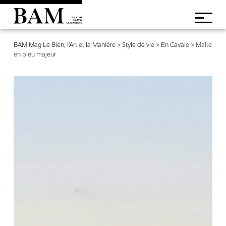
BAM Mag Le Bien, l'Art et la Manière
>
Style de vie
>
En Cavale
>
Malte
en bleu majeur