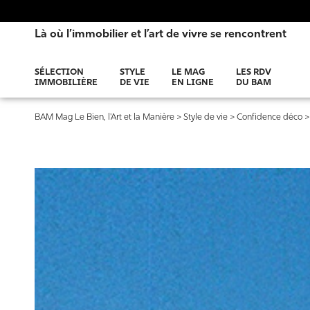
Là où l’immobilier et l’art de vivre se rencontrent
SÉLECTION
STYLE
LE MAG
LES RDV
IMMOBILIÈRE
DE VIE
EN LIGNE
DU BAM
BAM Mag Le Bien, l'Art et la Manière
>
Style de vie
>
Confidence déco