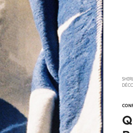
SHIR
DÉCO
CONF
Q