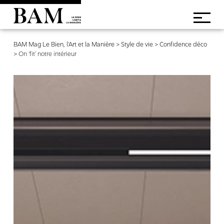
BAM Mag Le Bien, l'Art et la Manière
>
Style de vie
>
Confidence déco
>
On ‘fit’ notre intérieur