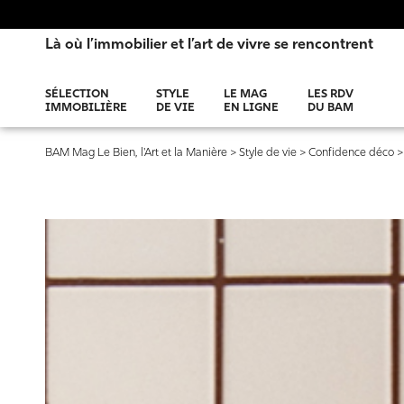
Là où l’immobilier et l’art de vivre se rencontrent
SÉLECTION
STYLE
LE MAG
LES RDV
IMMOBILIÈRE
DE VIE
EN LIGNE
DU BAM
BAM Mag Le Bien, l'Art et la Manière
>
Style de vie
>
Confidence déco