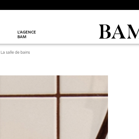
L’AGENCE
BAM
>
La salle de bains