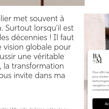
ier met souvent à
 Surtout lorsqu’il est
es décennies ! Il faut
e vision globale pour
ussir une véritable
 la transformation
Pour offrir l
vous invite dans ma
pour stocker 
technologies
navigation ou
consentement 
Ac