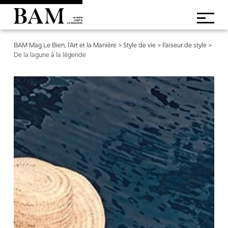
BAM Mag Le Bien, l'Art et la Manière
>
Style de vie
>
Faiseur de style
>
De la lagune à la légende