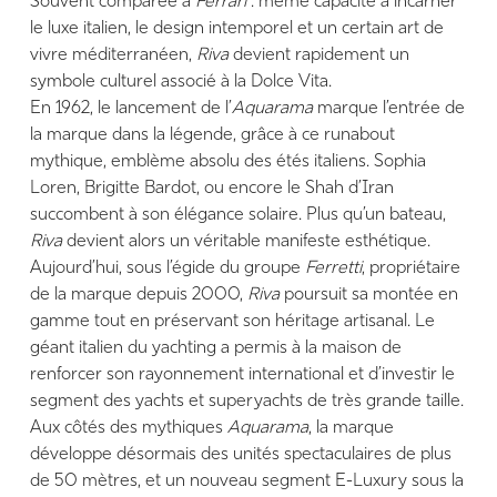
Souvent comparée à
Ferrari
: même capacité à incarner
le luxe italien, le design intemporel et un certain art de
vivre méditerranéen,
Riva
devient rapidement un
symbole culturel associé à la Dolce Vita.
En 1962, le lancement de l’
Aquarama
marque l’entrée de
la marque dans la légende, grâce à ce runabout
mythique, emblème absolu des étés italiens. Sophia
Loren, Brigitte Bardot, ou encore le Shah d’Iran
succombent à son élégance solaire. Plus qu’un bateau,
Riva
devient alors un véritable manifeste esthétique.
Aujourd’hui, sous l’égide du groupe
Ferretti
, propriétaire
de la marque depuis 2000,
Riva
poursuit sa montée en
gamme tout en préservant son héritage artisanal. Le
géant italien du yachting a permis à la maison de
renforcer son rayonnement international et d’investir le
segment des yachts et superyachts de très grande taille.
Aux côtés des mythiques
Aquarama
, la marque
développe désormais des unités spectaculaires de plus
de 50 mètres, et un nouveau segment E-Luxury sous la