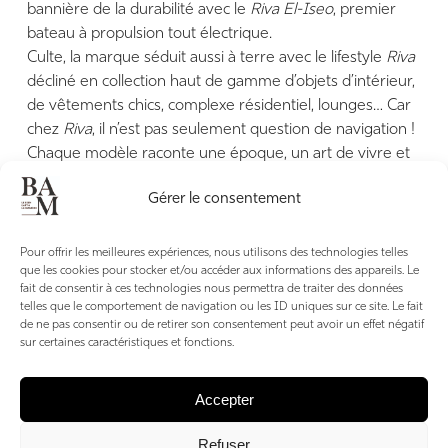
bannière de la durabilité avec le
Riva El-Iseo
, premier
bateau à propulsion tout électrique.
Culte, la marque séduit aussi à terre avec le lifestyle
Riva
décliné en collection haut de gamme d’objets d’intérieur,
de vêtements chics, complexe résidentiel, lounges… Car
chez
Riva
, il n’est pas seulement question de navigation !
Chaque modèle raconte une époque, un art de vivre et
une certaine idée du glamour italien.
Gérer le consentement
Pour offrir les meilleures expériences, nous utilisons des technologies telles
que les cookies pour stocker et/ou accéder aux informations des appareils. Le
riva-yacht.com
fait de consentir à ces technologies nous permettra de traiter des données
telles que le comportement de navigation ou les ID uniques sur ce site. Le fait
de ne pas consentir ou de retirer son consentement peut avoir un effet négatif
sur certaines caractéristiques et fonctions.
Accepter
Refuser