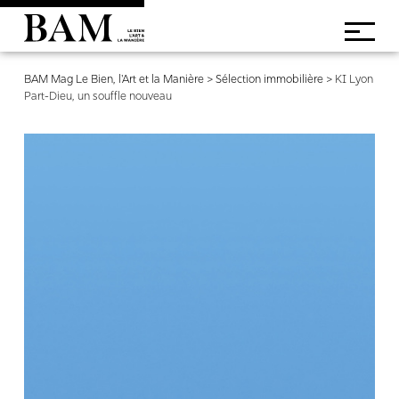
BAM Mag Le Bien, l'Art et la Manière
>
Sélection immobilière
>
KI Lyon
Part-Dieu, un souffle nouveau