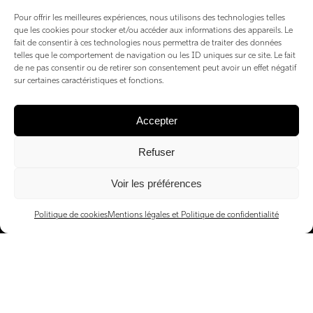
Pour offrir les meilleures expériences, nous utilisons des technologies telles
que les cookies pour stocker et/ou accéder aux informations des appareils. Le
fait de consentir à ces technologies nous permettra de traiter des données
telles que le comportement de navigation ou les ID uniques sur ce site. Le fait
de ne pas consentir ou de retirer son consentement peut avoir un effet négatif
sur certaines caractéristiques et fonctions.
Accepter
TOUS LES
Refuser
CONTACTS
Voir les préférences
Politique de cookies
Mentions légales et Politique de confidentialité
Politique de cookies
Mentions légales et Politique de confidentialité
Politique de cookies (UE)
2026 © BAM Mag Le Bien, l'Art et la Manière, tous droits réservés.
Website by
Josephine Conseil